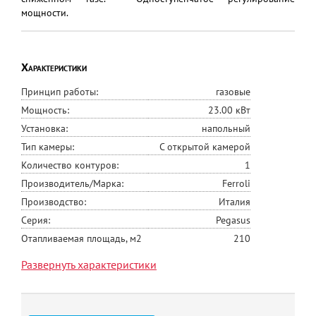
мощности.
Характеристики
Принцип работы:
газовые
Мощность:
23.00 кВт
Установка:
напольный
Тип камеры:
С открытой камерой
Количество контуров:
1
Производитель/Марка:
Ferroli
Производство:
Италия
Серия:
Pegasus
Отапливаемая площадь, м2
210
Размеры (ВхШхГ), мм
850x400x600
Развернуть характеристики
Вес, кг
139
Диаметр дымохода, мм
130