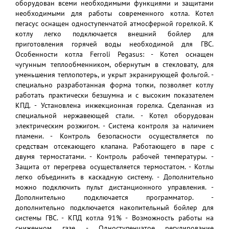
оборудован всеми необходимыми функциями и защитами
необходимыми для работы современного котла. Котел
пегасус оснащен одноступенчатой атмосферной горелкой. К
котлу легко подключается внешний бойлер для
приготовления горячей воды необходимой для ГВС.
Особенности котла Ferroli Pegasus: - Котел оснащен
чугунным теплообменником, обернутым в стекловату, для
уменьшения теплопотерь, и укрыт экранирующей фольгой. -
специально разработанная форма топки, позволяет котлу
работать практически безшумна и с высоким показателем
КПД. - Установлена инжекционная горелка. Сделанная из
специальной нержавеющей стали. - Котел оборудован
электрическим розжигом. - Система контроля за наличием
пламени. - Контроль безопасности осуществляется по
средствам отсекающего клапана. Работающего в паре с
двумя термостатами. - Контроль рабочей температуры. -
Защита от перегрева осуществляется термостатом. - Котлы
легко объединить в каскадную систему. - Дополнительно
можно подключить пульт дистанционного управления. -
Дополнительно подключается программатор. -
дополнительно подключается накопительный бойлер для
системы ГВС. - КПД котла 91% - Возможность работы на
сниженном газе. - Одноступенчатое регулирование