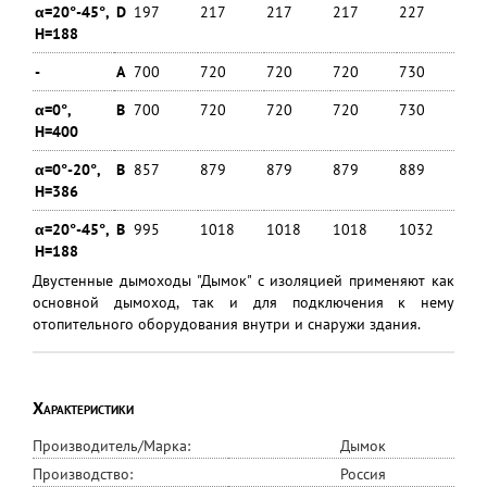
α=20°-45°,
D
197
217
217
217
227
23
H=188
-
A
700
720
720
720
730
74
α=0°,
B
700
720
720
720
730
74
H=400
α=0°-20°,
B
857
879
879
879
889
89
H=386
α=20°-45°,
B
995
1018
1018
1018
1032
10
H=188
Двустенные дымоходы "Дымок" с изоляцией применяют как
основной дымоход, так и для подключения к нему
отопительного оборудования внутри и снаружи здания.
Характеристики
Производитель/Марка:
Дымок
Производство:
Россия