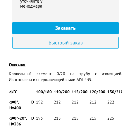
уточняйте у
менеджера
Заказать
Быстрый заказ
Описание
Кровельный элемент 0/20 на трубу с изоляцией.
Изготовлена из нержавеющей стали AISI 439.
d/D`
100/180
110/200
115/200
120/200
130/210
14
α=0°,
D
192
212
212
212
222
23
H=400
α=0°-20°,
D
195
215
215
215
225
23
H=386