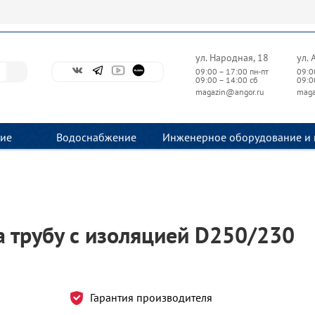
ул. Народная, 18
ул. 
09:00 – 17:00 пн-пт
09:0
09:00 – 14:00 сб
09:0
magazin@angor.ru
maga
ие
Водоснабжение
Инженерное оборудование и 
а трубу с изоляцией D250/230
Гарантия производителя