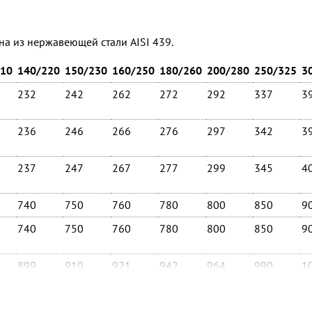
на из нержавеющей стали AISI 439.
210
140/220
150/230
160/250
180/260
200/280
250/325
3
232
242
262
272
292
337
3
236
246
266
276
297
342
3
237
247
267
277
299
345
4
740
750
760
780
800
850
9
740
750
760
780
800
850
9
899
910
921
942
964
990
1
1047
1061
1075
1103
1131
1202
1