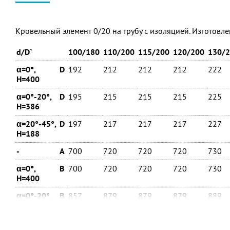
Кровельный элемент 0/20 на трубу с изоляцией. Изготовле
d/D`
100/180
110/200
115/200
120/200
130/
α=0°,
D
192
212
212
212
222
H=400
α=0°-20°,
D
195
215
215
215
225
H=386
α=20°-45°,
D
197
217
217
217
227
H=188
-
A
700
720
720
720
730
α=0°,
B
700
720
720
720
730
H=400
α=0°-20°,
B
857
879
879
879
889
H=386
α=20°-45°,
B
995
1018
1018
1018
1032