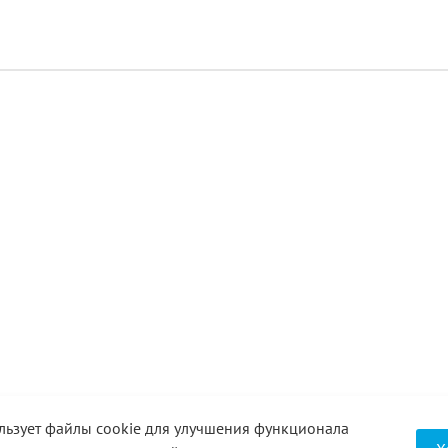
к основной дымоход, так и для подключения к нему отопите
льзует файлы cookie для улучшения функционала