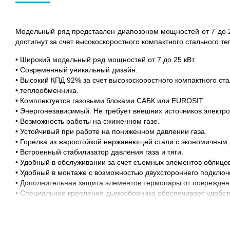
Модельный ряд представлен диапозоном мощностей от 7 до 2
достигнут за счет высокоскоростного компактного стального т
• Широкий модельный ряд мощностей от 7 до 25 кВт.
• Современный уникальный дизайн.
• Высокий КПД 92% за счет высокоскоростного компактного ст
• теплообменника.
• Комплектуется газовыми блоками САБК или EUROSIT.
• Энергонезависимый. Не требует внешних источников электро
• Возможность работы на сжиженном газе.
• Устойчивый при работе на пониженном давлении газа.
• Горелка из жаростойкой нержавеющей стали с экономичным 
• Встроенный стабилизатор давления газа и тяги.
• Удобный в обслуживании за счет съемных элементов облицов
• Удобный в монтаже с возможностью двухстороннего подключ
• Дополнительная защита элементов термопары от поврежден
• Специальное крепление дымосборника обеспечивает удобств
• Турбулизаторы в газоходных каналах съемные для удобства
• Патрубки котла 1,5 дюйма в диаметре, что снижает затраты
• Функция горячего водоснабжения в моделях КСГ(В)