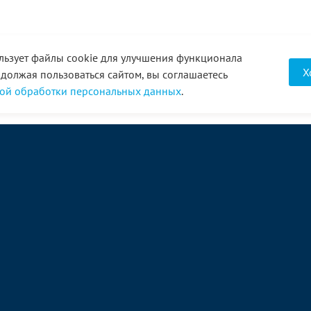
льзует файлы cookie для улучшения функционала
Х
одолжая пользоваться сайтом, вы соглашаетесь
ой обработки персональных данных
.
О компании
Услуги
Акции
Доставка
Новости
Реквизиты
Оплата
Статьи
Отзывы
Справочник
Партнеры
Фотогалерея
Вакансии
Видео
Виртуальный тур
8 (3452) 68-43-43
Связаться с нами →
Диспетчер:
+7(961)210-0848