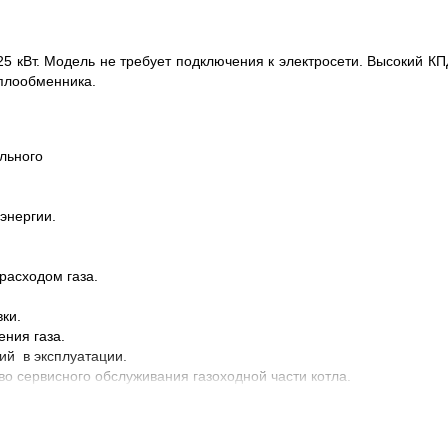
5 кВт. Модель не требует подключения к электросети. Высокий КП
еплообменника.
ального
энергии.
расходом газа.
ки.
ения газа.
ий в эксплуатации.
о сервисного обслуживания газоходной части котла.
 сервисного обслуживания.
 при монтаже системы отопления