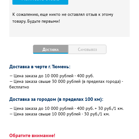
Площадь теплообменника,
16,2
кв.м.
К сожалению, еще никто не оставлял отзыв к этому
товару. Будьте первыми!
Объём топки, куб.м.
0,12
Диапазон работы
35-85
регулятора температуры, С
Присоединительные
300
Доставка
Самовывоз
размеры уходящих газов,
мм
Параметры питающей эл.
230/250
Доставка в черте г. Тюмень:
сети, В/Гц
— Цена заказа до 10 000 рублей - 400 руб.
Мощность, Вт
25
— Цена заказа свыше 30 000 рублей (в пределах города) -
бесплатно
Срок службы, л
10
Доставка за городом (в пределах 100 км):
— Цена заказа до 10 000 рублей - 400 руб. + 30 руб./1 км.
— Цена заказа свыше 10 000 рублей - 30 руб./1 км.
Обратите внимание!