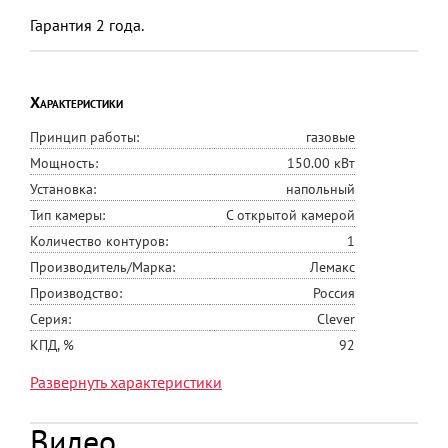
Гарантия 2 года.
Характеристики
Принцип работы:
газовые
Мощность:
150.00 кВт
Установка:
напольный
Тип камеры:
С открытой камерой
Количество контуров:
1
Производитель/Марка:
Лемакс
Производство:
Россия
Серия:
Clever
КПД, %
92
Минимальная
50
Развернуть характеристики
теплопроизводительность в
режиме отопления 80/60,
Видео
кВт