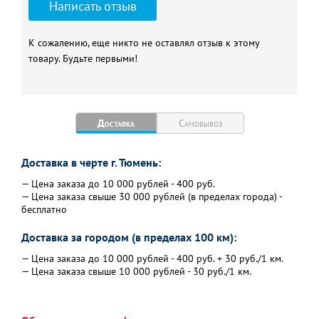
Написать отзыв
Расход природного газа, м³/
1,33
час (базовая поставка)
К сожалению, еще никто не оставлял отзыв к этому
Рабочее давление
0,2 (2)
товару. Будьте первыми!
теплоносителя в системе
отопления, МПа (кГс/см²)
Присоединительные
1 1/2
размеры подвода и отвода
Доставка
Самовывоз
теплоносителя, дюйм
Объём теплоносителя в
25,2
Доставка в черте г. Тюмень:
котле, л
— Цена заказа до 10 000 рублей - 400 руб.
— Цена заказа свыше 30 000 рублей (в пределах города) -
бесплатно
Доставка за городом (в пределах 100 км):
— Цена заказа до 10 000 рублей - 400 руб. + 30 руб./1 км.
— Цена заказа свыше 10 000 рублей - 30 руб./1 км.