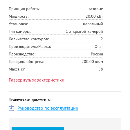
Принцип работы:
газовые
Мощность:
20.00 кВт
Установка:
напольный
Тип камеры:
С открытой камерой
Количество контуров:
2
Производитель/Марка:
Очаг
Производство:
Россия
Площадь обогрева:
200.00 кв.м
Масса, кг
58
Глубина, мм:
376
Развернуть характеристики
Ширина, мм:
470
Высота, мм:
710
Технические документы
Дымоход, мм:
140
Контур отопления, дюйм:
1/2"
Руководство по эксплуатации
Контур ГВС, дюйм:
1/2"
Серия:
Стандарт
КПД, %
92