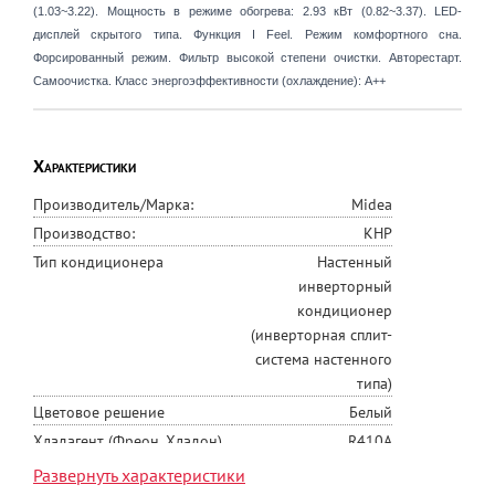
(1.03~3.22). Мощность в режиме обогрева: 2.93 кВт (0.82~3.37). LED-
дисплей скрытого типа. Функция I Feel. Режим комфортного сна.
Форсированный режим. Фильтр высокой степени очистки. Авторестарт.
Самоочистка. Класс энергоэффективности (охлаждение): A++
Характеристики
Производитель/Марка:
Midea
Производство:
КНР
Тип кондиционера
Настенный
инверторный
кондиционер
(инверторная сплит-
система настенного
типа)
Цветовое решение
Белый
Хладагент (Фреон, Хладон)
R410A
Инверторное управление
Да
Развернуть характеристики