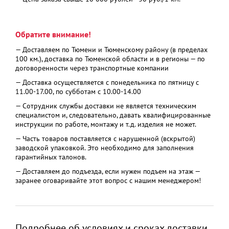
Вес наружного блока, кг
25,2
Диапазон рабочих
от -15°С до +50°С /от
температур охлаждение/
-15°С до +30°С
Обратите внимание!
обогрев, С
— Доставляем по Тюмени и Тюменскому району (в пределах
100 км.), доставка по Тюменской области и в регионы — по
договоренности через транспортные компании
— Доставка осуществляется с понедельника по пятницу с
11.00-17.00, по субботам с 10.00-14.00
— Сотрудник службы доставки не является техническим
специалистом и, следовательно, давать квалифицированные
инструкции по работе, монтажу и т.д. изделия не может.
— Часть товаров поставляется с нарушенной (вскрытой)
заводской упаковкой. Это необходимо для заполнения
гарантийных талонов.
— Доставляем до подъезда, если нужен подъем на этаж —
заранее оговаривайте этот вопрос с нашим менеджером!
Подробнее об условиях и сроках доставки