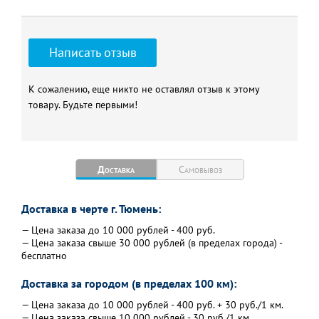
Режим работы
охлаждение/обогрев
Автоматический режим/
да
Режим осушения воздуха
Написать отзыв
Режим осушения воздуха
Да
Мощность в режиме
2,64/2,93
охлаждения/обогрева, кВт
К сожалению, еще никто не оставлял отзыв к этому
товару. Будьте первыми!
Расход воздуха
490
(внутренний блок), куб. м/ч
Электропитание, В
220
Потребляемая мощность
0,820/0,810
Доставка
Самовывоз
при охлаждении/обогреве,
кВт
Доставка в черте г. Тюмень:
Рабочий ток охлаждение/
3,6/3,5
обогрев, А
— Цена заказа до 10 000 рублей - 400 руб.
— Цена заказа свыше 30 000 рублей (в пределах города) -
Габариты внутреннего
715×285×205
бесплатно
блока, мм
Вес внутреннего блока, кг
6,5
Доставка за городом (в пределах 100 км):
Габариты наружного блока,
770×555×300
— Цена заказа до 10 000 рублей - 400 руб. + 30 руб./1 км.
мм
— Цена заказа свыше 10 000 рублей - 30 руб./1 км.