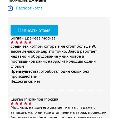
Технические документы
КПД, %
92,5
Паспорт котла
Максимальное рабочее
3
давление в системе
отопления, МПа
Написать отзыв
Объем расширительного
6
бака, л
Богдан Еремеев
Москва
Давление в
0,1
среди тех котлом которые не стоят больше 90
расширительном баке, МПа
тысяч лемакс лидер это точно. Завод работает
Максимальное входное
0,8
недавно и оборудование у них новое а
поставщиков каких набрали) молодцы одним
давление холодной воды,
словом
МПа
Преимущества:
отработал один сезон без
Минимальное входное
0,02
происшествий
давление холодной воды,
Недостатки:
нет
МПа
Минимальный расход воды
2,0
в контуре ГВС, л/мин
Сергей Михайлов
Москва
Количество горячей воды
13,7
Мощный, на дом его хватает мы взяли даже с
при ΔТ=25 °C, л/мин
запасом, мало ли еще отопление в гараж проведем.
Автоматика по безопасности у него надежная так
Количество горячей воды
9,8