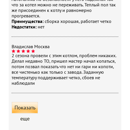
что за котел можно не переживать. Теплый пол так
при ΔТ=35 °C, л/мин
же присоединен к котлу и равномерно
Диаметр коаксиального
60
прогревается.
дымохода, мм
Преимущества:
сборка хорошая, работает четко
Недостатки:
нет
Диаметр дымохода, мм
100
Температура отходящих
110
газов, не менее, °C
Владислав
Москва
Номинальное давление
1300
подачи природного газа
2 сезона провели с этим котлом, проблем никаких.
Делал недавно ТО, пришел мастер начал копаться,
(метан), Па
потом позвал показать что нет ни гари ни копоти,
Напряжения
220
все чистенько как только с завода. Заданную
электропитания, В
температуру поддерживает четко, сбоев не
наблюдали
Частота питающей сети, Гц
50
Электрическая мощность, Вт
125
Гарантия, л
2
Показать
еще