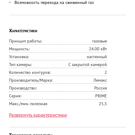
Возможность перехода на сжиженный газ
Характеристики
Принцип работы:
газовые
Мощность:
24.00 кВт
Установка:
настенный
Тип камеры:
С закрытой камерой
Количество контуров:
2
Производитель/Марка:
Лемакс
Производство:
Россия
Серия:
PRIME
Макс./мин. полезная
25,5
тепловая мощность, кВт
Развернуть характеристики
Минимальная потребляемая
9
тепловая мощность, кВт
Средний расход газа, м3
1,4