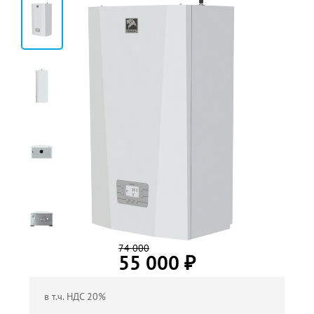
74 000
55 000
₽
в т.ч. НДС 20%