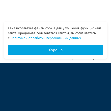
Сайт использует файлы cookie для улучшения функционала
сайта. Продолжая пользоваться сайтом, вы соглашаетесь
с
Политикой обработки персональных данных
.
Хорошо
Главная
Каталог
Вход
Корзина
О компании
Услуги
Контакты
© ООО «Ангор», 1998—2026
ул. Народная, 18
09:00 – 17:00 пн-пт
09:00 – 14:00 сб