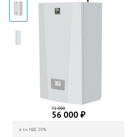
3
72 000
56 000
₽
в т.ч. НДС 20%