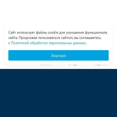
Сайт использует файлы cookie для улучшения функционала
сайта. Продолжая пользоваться сайтом, вы соглашаетесь
с
Политикой обработки персональных данных
.
Хорошо
Главная
Каталог
Вход
Корзина
О компании
Услуги
Контакты
© ООО «Ангор», 1998—2026
ул. Народная, 18
09:00 – 17:00 пн-пт