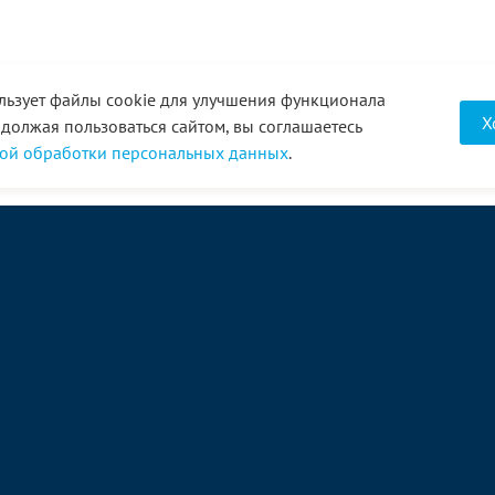
льзует файлы cookie для улучшения функционала
Х
одолжая пользоваться сайтом, вы соглашаетесь
ой обработки персональных данных
.
О компании
Услуги
Акции
Доставка
Новости
Реквизиты
Оплата
Статьи
Отзывы
Справочник
Партнеры
Фотогалерея
Вакансии
Видео
Виртуальный тур
8 (3452) 68-43-43
Связаться с нами →