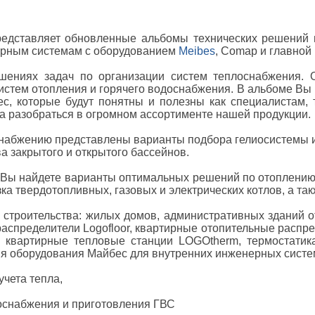
редставляет обновленные альбомы технических решений п
ерным системам с оборудованием
Me
ibes
, Comap и главной 
ениях задач по организации систем теплоснабжения. Он
стем отопления и горячего водоснабжения. В альбоме Вы н
с, которые будут понятны и полезны как специалистам, 
да разобраться в огромном ассортименте нашей продукции.
набжению представлены варианты подбора гелиосистемы и
ва закрытого и открытого бассейнов.
 Вы найдете варианты оптимальных решений по отоплению ч
ка твердотопливных, газовых и электрических котлов, а т
 строительства: жилых домов, административных зданий 
аспределители Logofloor, квартирные отопительные распр
, квартирные тепловые станции LOGOtherm, термостатик
я оборудования Майбес для внутренних инженерных систем
учета тепла,
оснабжения и приготовления ГВС