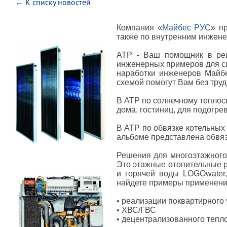
← К списку новостей
Компания «
Майб
ес РУС
» п
также по внутренним инжен
АТР - Ваш помощник в реш
инженерных примеров для си
наработки инженеров Майбе
схемой помогут Вам без тру
В АТР по солнечному теплос
дома, гостиниц, для подогре
В АТР по обвязке котельных
альбоме представлена обвяз
Решения для многоэтажного
Это этажные отопительные р
и горячей воды LOGOwater
найдете примеры применени
• реализации поквартирного 
• ХВС/ГВС
• децентрализованного тепл