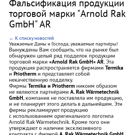
Фальсификация продукции
торговой марки "Arnold Rak
GmbH" AR
← К списку новостей
Уважаемые Дамы и Господа, уважаемые партнёры!
Вынуждены Вам сообщить, что на рынке был
обнаружен целый ряд подделок продукции
торговой марки
«Arnold Rak GmbH» AR
. Эта
продукция распространяется фирмами
Termika
и
Priotherm
и представляет собой
некачественную подделку.
Фирмы
Termika и Priotherm
никоим образом
не являются партнёрами
A. Rak Wärmetechnik
GmbH
, компания не поставляла им продукцию,
и не планирует этого делать в дальнейшем. Эти
фирмы рекламируют продукцию
с использованием оригинального логотипа
Arnold Rak Wärmetechnik. Кроме того они
утверждают о наличии эксклюзивного
контракта с фирмой
A. Rak Wärmetechnik GmbH
,