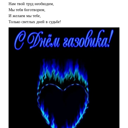
Нам твой труд необходим,
Мы тебя боготворим,
И желаем мы тебе,
Только светлых дней в судьбе!
©
http://pozdravok.ru/pozdravleniya/prazdniki/den-
neftegazovoy-
promyshlennosti/gazoviku/