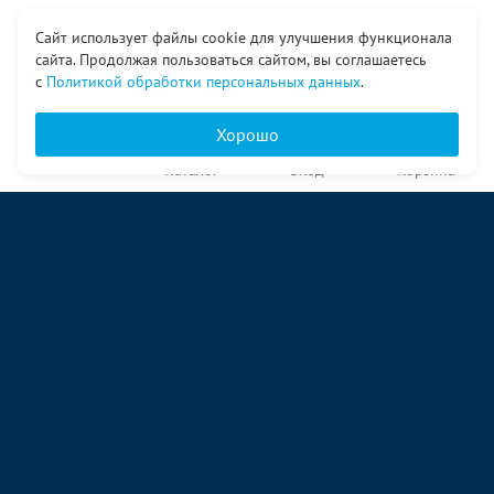
Сайт использует файлы cookie для улучшения функционала
сайта. Продолжая пользоваться сайтом, вы соглашаетесь
с
Политикой обработки персональных данных
.
Хорошо
Главная
Каталог
Вход
Корзина
О компании
Услуги
Контакты
© ООО «Ангор», 1998—2026
ул. Народная, 18
09:00 – 17:00 пн-пт
09:00 – 14:00 сб
ул. Аккумуляторная 1 стр. 2
09:00 – 17:00 пн-пт
09:00 – 14:00 сб