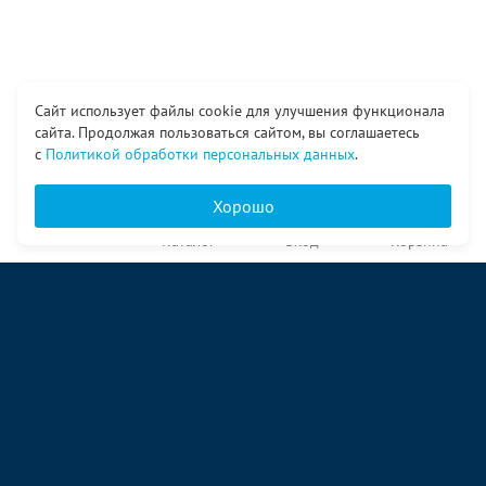
Сайт использует файлы cookie для улучшения функционала
сайта. Продолжая пользоваться сайтом, вы соглашаетесь
с
Политикой обработки персональных данных
.
Хорошо
Главная
Каталог
Вход
Корзина
О компании
Услуги
Контакты
© ООО «Ангор», 1998—2026
ул. Народная, 18
09:00 – 17:00 пн-пт
09:00 – 14:00 сб