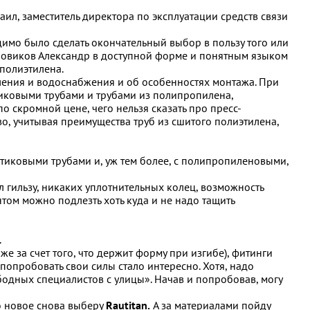
ил, заместитель директора по эксплуатации средств связи
димо было сделать окончательный выбор в пользу того или
Новиков Александр в доступной форме и понятным языком
полиэтилена.
ения и водоснабжения и об особенностях монтажа. При
тиковыми трубами и трубами из полипропилена,
о скромной цене, чего нельзя сказать про пресс-
о, учитывая преимущества труб из сшитого полиэтилена,
стиковыми трубами и, уж тем более, с полипропиленовыми,
л гильзу, никаких уплотнительных колец, возможность
том можно подлезть хоть куда и не надо тащить
.
е за счет того, что держит форму при изгибе), фитинги
 попробовать свои силы стало интересно. Хотя, надо
одных специалистов с улицы». Начав и попробовав, могу
о новое снова выберу
Rautitan.
А за материалами пойду