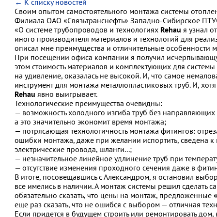
← К списку новостей
Своим опытом самостоятельного монтажа системы отопле
Филиала ОАО «Связьтранснефть» Западно-Сибирское ПТУ
«О системе трубопроводов и технологиях
Rehau
я узнал 
иного производителя материалов и технологий для реали
описал мне преимущества и отличительные особенности мо
При посещении офиса компании я получил исчерпывающую
этом стоимость материалов и комплектующих для системы
на удивление, оказалась не высокой. И, что самое немало
инструмент для монтажа металлопластиковых труб. И, хот
Rehau
явно выигрывает.
Технологические преимущества очевидны:
— возможность холодного изгиба труб без направляющих к
а это значительно экономит время монтажа;
— потрясающая технологичность монтажа фитингов: отреза
ошибки монтажа, даже при желании испортить, сведена к 
электрические провода, шланги...;
— незначительное линейное удлинение труб при темпера
— отсутствие изменения проходного сечения даже в фитин
В итоге, посовещавшись с Александром, я остановил выбор
все имелись в наличии. А монтаж системы решил сделать са
обязательно сказать, что цены на монтаж, предложенные
еще раз сказать, что не ошибся с выбором — отличная тех
Если придется в будущем строить или ремонтировать дом, 