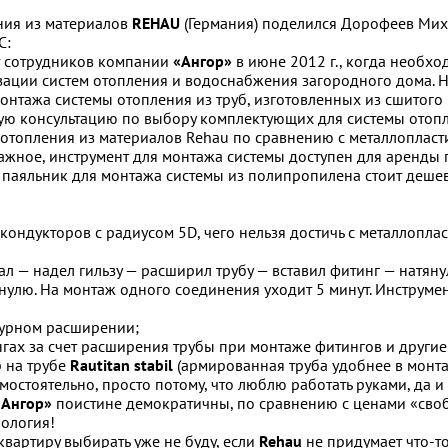
ния из материалов
REHAU
(Германия) поделился Дорофеев Миха
С:
от сотрудников компании
«Ангор»
в июне 2012 г., когда необхо
зации систем отопления и водоснабжения загородного дома. 
нтажа системы отопления из труб, изготовленных из сшитого 
 консультацию по выбору комплектующих для системы отопл
 отопления из материалов Rehau по сравнению с металлоплас
важное, инструмент для монтажа системы доступен для аренды п
я паяльник для монтажа системы из полипропилена стоит дешев
ондукторов с радиусом 5D, чего нельзя достичь с металлопла
л — надел гильзу — расширил трубу — вставил фитинг — натяну
нулю. На монтаж одного соединения уходит 5 минут. Инструмен
турном расширении;
гах за счет расширения трубы при монтаже фитингов и другие
 на трубе
Rautitan stabil
(армированная труба удобнее в монтаж
мостоятельно, просто потому, что люблю работать руками, да и
«Ангор»
поистине демократичны, по сравнению с ценами «своб
нология!
квартиру выбирать уже не буду, если
Rehau
не придумает что-т