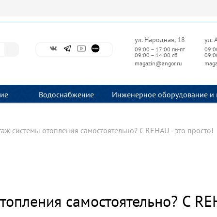
ул. Народная, 18
ул. 
09:00 – 17:00 пн-пт
09:0
09:00 – 14:00 сб
09:0
magazin@angor.ru
maga
ие
Водоснабжение
Инженерное оборудование и 
аж системы отопления самостоятельно? С REHAU - это просто!
опления самостоятельно? С REH