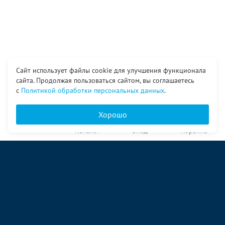
Сайт использует файлы cookie для улучшения функционала
сайта. Продолжая пользоваться сайтом, вы соглашаетесь
с
Политикой обработки персональных данных
.
Хорошо
Главная
Каталог
Вход
Корзина
О компании
Услуги
Контакты
© ООО «Ангор», 1998—2026
ул. Народная, 18
09:00 – 17:00 пн-пт