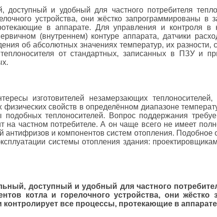
й, доступный и удобный для частного потребителя тепл
релочного устройства, они жёстко запрограммированы в 
ротекающие в аппарате. Для управления и контроля в 
первичном (внутреннем) контуре аппарата, датчики расх
дения об абсолютных значениях температур, их разности, 
теплоносителя от стандартных, записанных в ПЗУ и при
ых.
тересы изготовителей незамерзающих теплоносителей, 
х физических свойств в определённом диапазоне температур
ры подобных теплоносителей. Вопрос поддержания требу
на частном потребителе. А он чаще всего не имеет полн
 антифризов и компонентов систем отопления. Подобное о
 эксплуатации системы отопления здания: проектировщик
льный, доступный и удобный для частного потребите
ентов котла и горелочного устройства, они жёстк
и контролирует все процессы, протекающие в аппарате