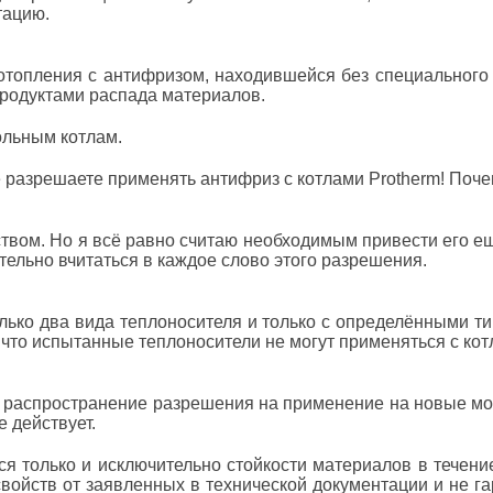
тацию.
топления с антифризом, находившейся без специального 
родуктами распада материалов.
польным котлам.
 разрешаете применять антифриз с котлами
Protherm! Поче
ством. Но я всё равно считаю необходимым привести его 
тельно вчитаться в каждое слово этого разрешения.
ько два вида теплоносителя и только с определёнными тип
, что испытанные теплоносители не могут применяться с ко
 распространение разрешения на применение на новые мод
е действует.
я только и исключительно стойкости материалов в течение
свойств от заявленных в технической документации и не г