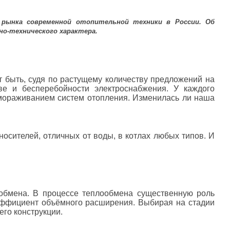
 рынка современной отопительной техники в России. Об
чно-технического характера.
ет быть, судя по растущему количеству предложений на
ве и бесперебойности электроснабжения. У каждого
змораживанием систем отопления. Изменилась ли наша
оносителей, отличных от воды, в котлах любых типов. И
ообмена. В процессе теплообмена существенную роль
коэффициент объёмного расширения. Выбирая на стадии
го конструкции.