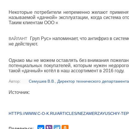
Некоторые потребители непременно желают применят
называемой «дачной» эксплуатации, когда система от
Таким клиентам ООО «
Груп Рус» напоминает, что антифриз в систе
ВАЙЛАНТ
не действуют.
Однако мы не можем оставлять без внимания пожелан
потенциальных покупателей, которым нужен недорого
такой «дачный» котёл в наш ассортимент в 2016 году.
Автор:
Семушев В.В.
, Директор технического департамент
Источник:
HTTPS://WWW.C-O-K.RU/ARTICLES/NEZAMERZAYUSCHIY-TEPL
Поделиться: