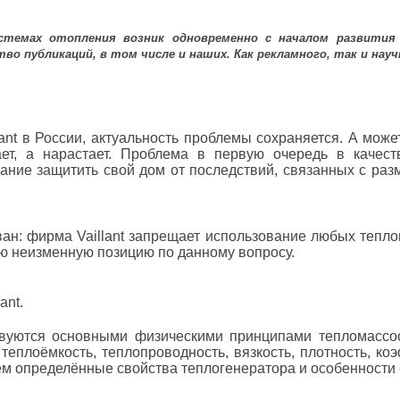
стемах отопления возник одновременно с началом развития
тво публикаций, в том числе и наших. Как рекламного, так и нау
ant в России, актуальность проблемы сохраняется. А мож
ет, а нарастает. Проблема в первую очередь в качест
ание защитить свой дом от последствий, связанных с ра
ован: фирма Vaillant запрещает использование любых тепл
ою неизменную позицию по данному вопросу.
ant.
ствуются основными физическими принципами тепломасс
 теплоёмкость, теплопроводность, вязкость, плотность, 
м определённые свойства теплогенератора и особенности е