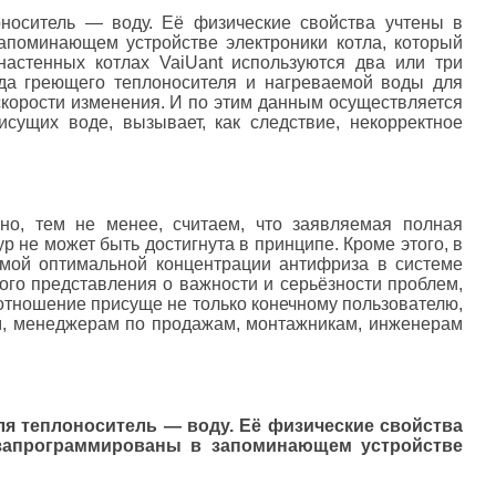
оноситель — воду. Её физические свойства учтены в
запоминающем устройстве электроники котла, который
настенных котлах VaiUant используются два или три
ода греющего теплоносителя и нагреваемой воды для
скорости изменения. И по этим данным осуществляется
сущих воде, вызывает, как следствие, некорректное
но, тем не менее, считаем, что заявляемая полная
 не может быть достигнута в принципе. Кроме этого, в
емой оптимальной концентрации антифриза в системе
ого представления о важности и серьёзности проблем,
тношение присуще не только конечному пользователю,
ам, менеджерам по продажам, монтажникам, инженерам
ля теплоноситель — воду. Её физические свойства
о запрограммированы в запоминающем устройстве