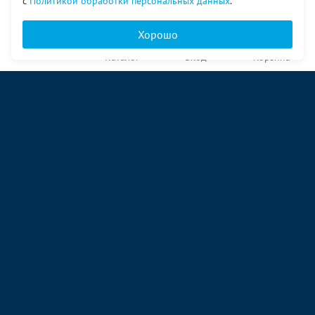
с
Политикой обработки персональных данных
.
Хорошо
Главная
Каталог
Вход
Корзина
О компании
Услуги
Контакты
© ООО «Ангор», 1998—2026
ул. Народная, 18
09:00 – 17:00 пн-пт
09:00 – 14:00 сб
ул. Аккумуляторная 1 стр. 2
09:00 – 17:00 пн-пт
09:00 – 14:00 сб
ул. Энергетиков, 96
09:00 – 17:00 пн-пт
09:00 – 14:00 сб