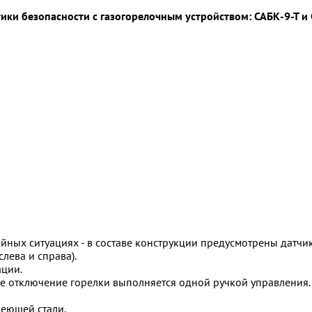
ки безопасности с газогорелочным устройством: САБК-9-Т и 
йных ситуациях - в составе конструкции предусмотрены датчик
слева и справа).
ации.
ое отключение горелки выполняется одной ручкой управления
веющей стали.