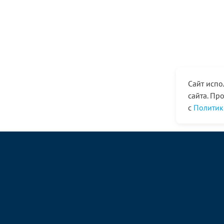
Сайт испо
сайта. Пр
с
Политик
© ООО «Ангор», 1998—2026
magazin@angor.ru