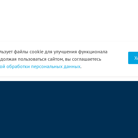
льзует файлы cookie для улучшения функционала
Х
одолжая пользоваться сайтом, вы соглашаетесь
ой обработки персональных данных
.
О компании
Услуги
Акции
Доставка
Новости
Реквизиты
Оплата
Статьи
Отзывы
Справочник
Партнеры
Фотогалерея
Вакансии
Видео
Виртуальный тур