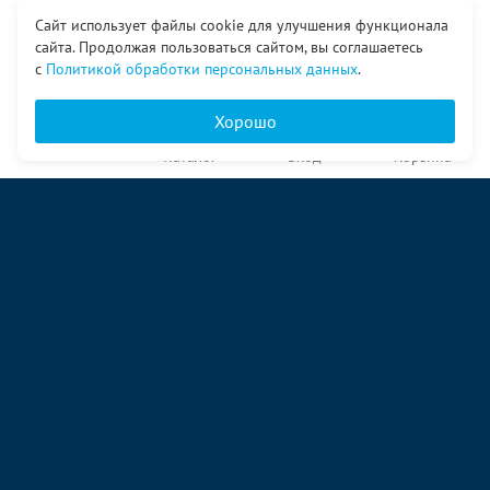
Сайт использует файлы cookie для улучшения функционала
сайта. Продолжая пользоваться сайтом, вы соглашаетесь
с
Политикой обработки персональных данных
.
Хорошо
Главная
Каталог
Вход
Корзина
О компании
Услуги
Контакты
© ООО «Ангор», 1998—2026
ул. Народная, 18
09:00 – 17:00 пн-пт
09:00 – 14:00 сб
ул. Аккумуляторная 1 стр. 2
09:00 – 17:00 пн-пт
09:00 – 14:00 сб