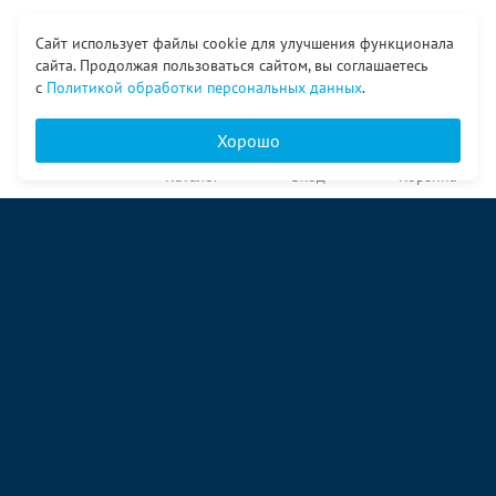
Сайт использует файлы cookie для улучшения функционала
сайта. Продолжая пользоваться сайтом, вы соглашаетесь
с
Политикой обработки персональных данных
.
Хорошо
Главная
Каталог
Вход
Корзина
О компании
Услуги
Контакты
© ООО «Ангор», 1998—2026
ул. Народная, 18
09:00 – 17:00 пн-пт
09:00 – 14:00 сб
ул. Аккумуляторная 1 стр. 2
09:00 – 17:00 пн-пт
09:00 – 14:00 сб