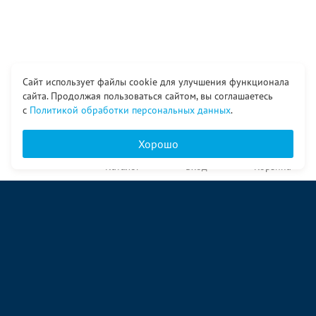
Сайт использует файлы cookie для улучшения функционала
сайта. Продолжая пользоваться сайтом, вы соглашаетесь
с
Политикой обработки персональных данных
.
Хорошо
Главная
Каталог
Вход
Корзина
О компании
Услуги
Контакты
© ООО «Ангор», 1998—2026
ул. Народная, 18
09:00 – 17:00 пн-пт
09:00 – 14:00 сб