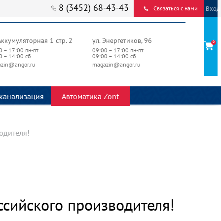
8 (3452) 68-43-43
Вход
Связаться с нами
Аккумуляторная 1 стр. 2
ул. Энергетиков, 96
0
0 – 17:00 пн-пт
09:00 – 17:00 пн-пт
0 – 14:00 сб
09:00 – 14:00 сб
zin@angor.ru
magazin@angor.ru
канализация
Автоматика Zont
одителя!
ссийского производителя!