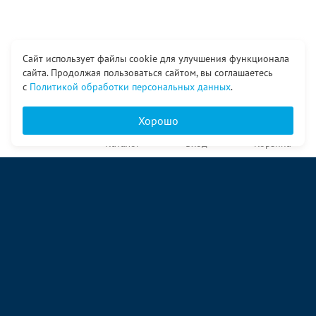
Сайт использует файлы cookie для улучшения функционала
сайта. Продолжая пользоваться сайтом, вы соглашаетесь
с
Политикой обработки персональных данных
.
Хорошо
Главная
Каталог
Вход
Корзина
О компании
Услуги
Контакты
© ООО «Ангор», 1998—2026
ул. Народная, 18
09:00 – 17:00 пн-пт
09:00 – 14:00 сб
ул. Аккумуляторная 1 стр. 2