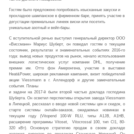
Гостям было предложено попробовать изысканные закуски и
прохладное шампанское в фирменном баре, принять участие в
дегустации премиальных линеек виски или посетить
уникальные азотный и вейп-бары.
С вступительной речью выступил генеральный директор ООО
«Виссманн» Мариус Шуберт, он поведал гостям о текущем
состоянии, результатах и знаменательных событиях 2016-го
года: вывод новых продуктов на рынок, начало использования
внешних логистических услуг компании DHL, получение
премии им. Отто фон Амеронгена, участие в выставке
Heat&Power, широкая рекламная кампания, визит победителей
акции Viessmann в г. Аллендорф и другие замечательные
события. Планы
и задачи на 2017-й были второй частью доклада господина
Шуберта. Он осветил перспективы открытия завода Viessmann
в Липецкой, рассказал о вводе новой системы цен и скидок, о
старте системы онлайн-заказов, ожидаемых новинках в
текущем году (Vitopend 100-W RLU, типы A1JB, A1HB,
расширение программы Vitoset, Vitocrossal 100, тип CI1, 80-
320 кВт). Основную стратегию продаж в своем докладе
изложил директор по продажам Станислав Новицкий. Он