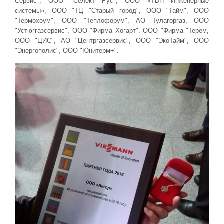
Сервис", ООО "Селект Рус", ООО «ТВН Инженерные
системы», ООО "ТЦ "Старый город", ООО "Тайм", ООО
"Термохоум", ООО "Теплофорум", АО Тулагоргаз, ООО
"Устюггазсервис", ООО "Фирма Хогарт", ООО "Фирма "Терем,
ООО "ЦИС", АО "Центргазсервис", ООО "ЭкоТайм", ООО
"Энергополис", ООО "Юнитерм+".