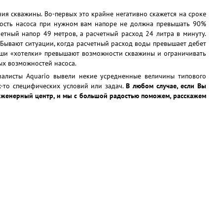
ия скважины. Во-первых это крайне негативно скажется на сроке
ьность насоса при нужном вам напоре не должна превышать 90%
четный напор 49 метров, а расчетный расход 24 литра в минуту.
. Бывают ситуации, когда расчетный расход воды превышает дебет
Ваши «хотелки» превышают возможности скважины и ограничивать
ых возможностей насоса.
циалисты Aquario вывели некие усредненные величины типового
х-то специфических условий или задач.
В любом случае, если Вы
Инженерный центр, и мы с большой радостью поможем, расскажем