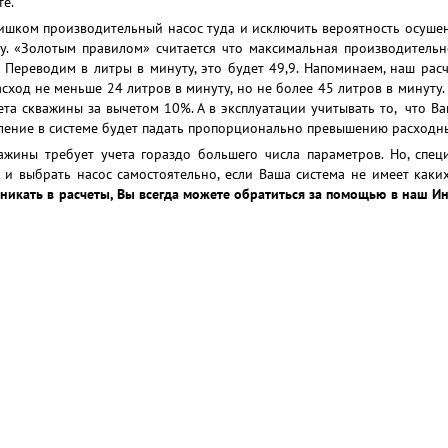
те.
лишком производительный насос туда и исключить вероятность осушен
ину. «Золотым правилом» считается что максимальная производител
 Переводим в литры в минуту, это будет 49,9. Напоминаем, наш рас
сход не меньше 24 литров в минуту, но не более 45 литров в минуту
бета скважины за вычетом 10%. А в эксплуатации учитывать то, что 
авление в системе будет падать пропорционально превышению расходн
ажины требует учета гораздо большего числа параметров. Но, спе
 и выбрать насос самостоятельно, если Ваша система не имеет каки
 вникать в расчеты, Вы всегда можете обратиться за помощью в наш 