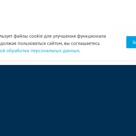
льзует файлы cookie для улучшения функционала
Х
одолжая пользоваться сайтом, вы соглашаетесь
ой обработки персональных данных
.
О компании
Услуги
Акции
Доставка
Новости
Реквизиты
Оплата
Статьи
Отзывы
Справочник
Партнеры
Фотогалерея
Вакансии
Видео
Виртуальный тур
8 (3452) 68-43-43