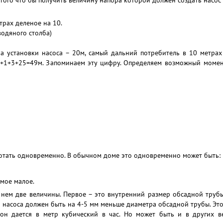
 того что бы получить величину напора которой должен создать насо
трах деленое на 10.
водяного столба)
а установки насоса – 20м, самый дальний потребитель в 10 метрах 
 20+1+3+25=49м. Запоминаем эту цифру. Определяем возможный моме
отать одновременно. В обычном доме это одновременно может быть:
амое малое.
 нем две величины. Первое – это внутренний размер обсадной трубы
р насоса должен быть на 4-5 мм меньше диаметра обсадной трубы. Эт
он дается в метр кубический в час. Но может быть и в других ве