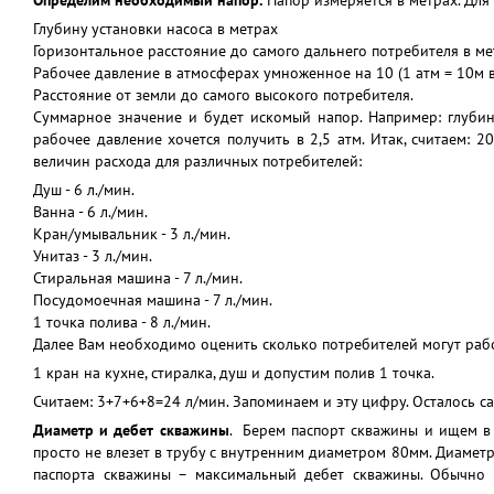
Определим необходимый напор.
Напор измеряется в метрах. Для
Глубину установки насоса в метрах
Горизонтальное расстояние до самого дальнего потребителя в ме
Рабочее давление в атмосферах умноженное на 10 (1 атм = 10м 
Расстояние от земли до самого высокого потребителя.
Суммарное значение и будет искомый напор. Например: глубин
рабочее давление хочется получить в 2,5 атм. Итак, считаем:
величин расхода для различных потребителей:
Душ - 6 л./мин.
Ванна - 6 л./мин.
Кран/умывальник - 3 л./мин.
Унитаз - 3 л./мин.
Стиральная машина - 7 л./мин.
Посудомоечная машина - 7 л./мин.
1 точка полива - 8 л./мин.
Далее Вам необходимо оценить сколько потребителей могут раб
1 кран на кухне, стиралка, душ и допустим полив 1 точка.
Считаем: 3+7+6+8=24 л/мин. Запоминаем и эту цифру. Осталось с
Диаметр и дебет скважины
. Берем паспорт скважины и ищем в
просто не влезет в трубу с внутренним диаметром 80мм. Диамет
паспорта скважины – максимальный дебет скважины. Обычно 