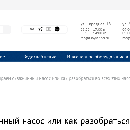
ул. Народная, 18
ул. 
09:00 – 17:00 пн-пт
09:0
09:00 – 14:00 сб
09:0
magazin@angor.ru
maga
ие
Водоснабжение
Инженерное оборудование и 
раем скважинный насос или как разобраться во всех этих насо
ый насос или как разобраться 