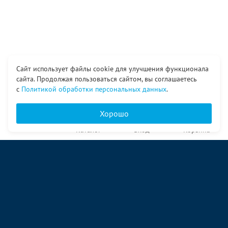
Сайт использует файлы cookie для улучшения функционала
сайта. Продолжая пользоваться сайтом, вы соглашаетесь
с
Политикой обработки персональных данных
.
Хорошо
Главная
Каталог
Вход
Корзина
О компании
Услуги
Контакты
© ООО «Ангор», 1998—2026
ул. Народная, 18
09:00 – 17:00 пн-пт