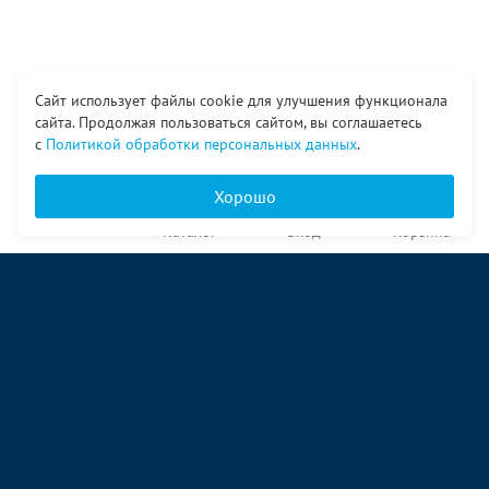
Сайт использует файлы cookie для улучшения функционала
сайта. Продолжая пользоваться сайтом, вы соглашаетесь
с
Политикой обработки персональных данных
.
Хорошо
Главная
Каталог
Вход
Корзина
О компании
Услуги
Контакты
© ООО «Ангор», 1998—2026
ул. Народная, 18
09:00 – 17:00 пн-пт
09:00 – 14:00 сб
ул. Аккумуляторная 1 стр. 2