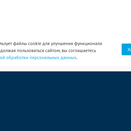
льзует файлы cookie для улучшения функционала
Х
одолжая пользоваться сайтом, вы соглашаетесь
ой обработки персональных данных
.
О компании
Услуги
Акции
Доставка
Новости
Реквизиты
Оплата
Статьи
Отзывы
Справочник
Партнеры
Фотогалерея
Вакансии
Видео
Виртуальный тур