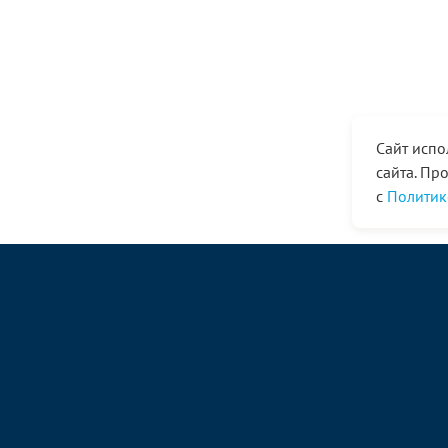
Сайт испо
сайта. Пр
с
Политик
© ООО «Ангор», 1998—2026
magazin@angor.ru