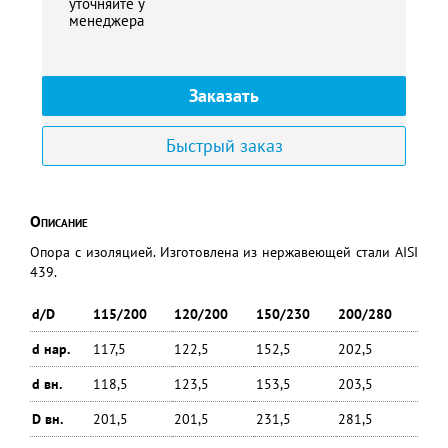
уточняйте у
менеджера
Заказать
Быстрый заказ
Описание
Опора с изоляцией. Изготовлена из нержавеющей стали AISI
439.
d/D
115/200
120/200
150/230
200/280
d нар.
117,5
122,5
152,5
202,5
d вн.
118,5
123,5
153,5
203,5
D вн.
201,5
201,5
231,5
281,5