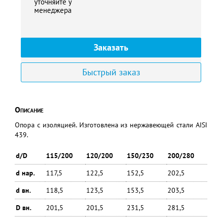
уточняйте у
менеджера
Заказать
Быстрый заказ
Описание
Опора с изоляцией. Изготовлена из нержавеющей стали AISI
439.
d/D
115/200
120/200
150/230
200/280
d нар.
117,5
122,5
152,5
202,5
d вн.
118,5
123,5
153,5
203,5
D вн.
201,5
201,5
231,5
281,5