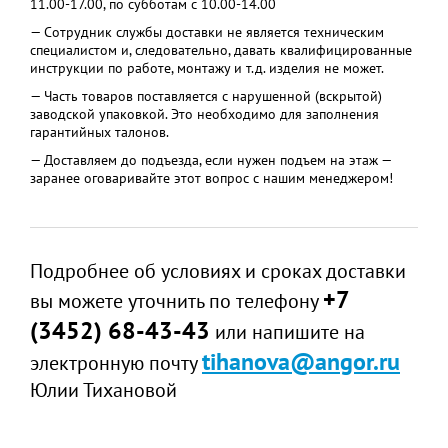
11.00-17.00, по субботам с 10.00-14.00
Корпус
пластиковый, с
— Сотрудник службы доставки не является техническим
креплением на DIN-
специалистом и, следовательно, давать квалифицированные
рейку
инструкции по работе, монтажу и т.д. изделия не может.
Габаритные размеры, мм
90,2 х 71 х 57,5 мм
— Часть товаров поставляется с нарушенной (вскрытой)
заводской упаковкой. Это необходимо для заполнения
Класс защиты
IP20 по ГОСТ 14254-
гарантийных талонов.
2015
— Доставляем до подъезда, если нужен подъем на этаж —
Диапазон рабочих
-25+70
заранее оговаривайте этот вопрос с нашим менеджером!
температур
Максимально допустимая
85%
относительная влажность
Подробнее об условиях и сроках доставки
+7
вы можете уточнить по телефону
(3452) 68-43-43
или напишите на
tihanova@angor.ru
электронную почту
Юлии Тихановой