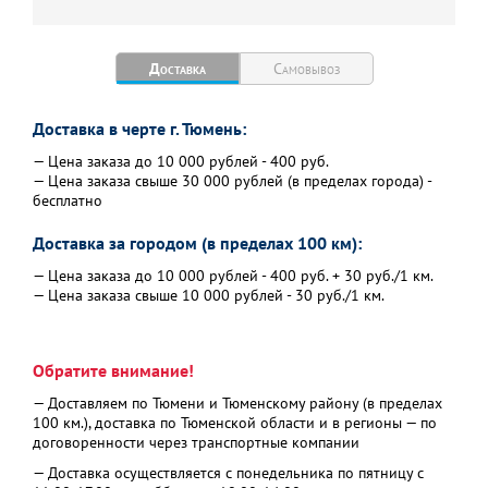
погрешность 2%;
подтяжка к цепи плюс
3,3 В через резистор
Доставка
Самовывоз
100 КОм
Проводные датчики
до 15 шт. для
Доставка в черте г. Тюмень:
температуры
управления Тип —
— Цена заказа до 10 000 рублей - 400 руб.
аналоговые NTC,
— Цена заказа свыше 30 000 рублей (в пределах города) -
цифровые Модели —
бесплатно
МЛ-773 (NTC), МЛ-774
(NTC), МЛ-771, МЛ-772,
Доставка за городом (в пределах 100 км):
МЛ-778 (RS-485),
— Цена заказа до 10 000 рублей - 400 руб. + 30 руб./1 км.
МЛ-779 (RS-485),
— Цена заказа свыше 10 000 рублей - 30 руб./1 км.
DS18S20, DS18B20
Беспроводные датчики
до 120 шт. Рабочая
температуры
частота 868 МГц
Обратите внимание!
(опционально через
— Доставляем по Тюмени и Тюменскому району (в пределах
радиомодуль МЛ-590)
100 км.), доставка по Тюменской области и в регионы — по
Модели — МЛ-711,
договоренности через транспортные компании
МЛ-740, МЛ-745,
— Доставка осуществляется с понедельника по пятницу с
МЛ-785