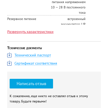
питания напряжением
10 — 28 В постоянного
тока
Резервное питение
встроенный
аккумулятор LIR
14500 — напряжение
Развернуть характеристики
3,7 В — емкость 800
мА*ч
Потребляемая мощность, не
6
Технические документы
более, Вт
Технический паспорт
Поддерживаемые
1-Wire; K-Line; RS-485
Сертификат соответствия
интерфейсы
Универсальные входы/
3 шт., могут
выходы
использоваться как
аналоговый вход или
Написать отзыв
выход типа «открытый
коллектор»; входное
К сожалению, еще никто не оставлял отзыв к этому
напряжение 0 — 30 В;
товару. Будьте первыми!
дискретность
измерения 12 бит;