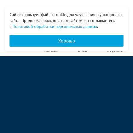
Сайт использует файлы cookie для улучшения функционала
сайта. Продолжая пользоваться сайтом, вы соглашаетесь
с
Политикой обработки персональных данных
.
Хорошо
Главная
Каталог
Вход
Корзина
О компании
Услуги
Контакты
© ООО «Ангор», 1998—2026
ул. Народная, 18
09:00 – 17:00 пн-пт
09:00 – 14:00 сб
ул. Аккумуляторная 1 стр. 2
09:00 – 17:00 пн-пт
09:00 – 14:00 сб