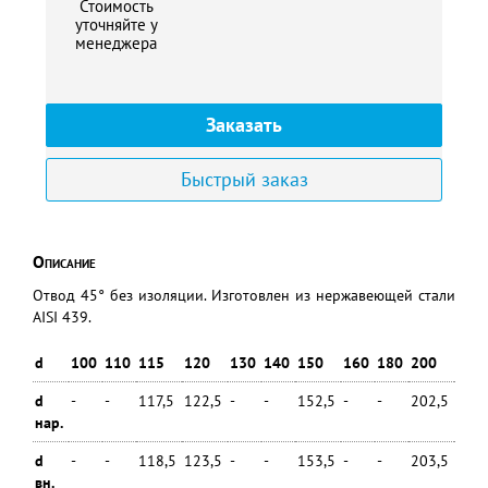
Стоимость
уточняйте у
менеджера
Заказать
Быстрый заказ
Описание
Отвод 45° без изоляции. Изготовлен из нержавеющей стали
AISI 439.
d
100
110
115
120
130
140
150
160
180
200
250
d
-
-
117,5
122,5
-
-
152,5
-
-
202,5
-
нар.
d
-
-
118,5
123,5
-
-
153,5
-
-
203,5
-
вн.