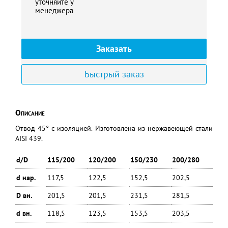
уточняйте у
менеджера
Заказать
Быстрый заказ
Описание
Отвод 45° с изоляцией. Изготовлена из нержавеющей стали
AISI 439.
d/D
115/200
120/200
150/230
200/280
d нар.
117,5
122,5
152,5
202,5
D вн.
201,5
201,5
231,5
281,5
d вн.
118,5
123,5
153,5
203,5