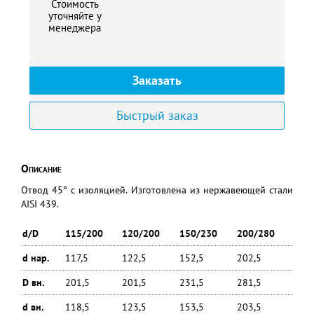
Стоимость
уточняйте у
менеджера
Заказать
Быстрый заказ
Описание
Отвод 45° с изоляцией. Изготовлена из нержавеющей стали
AISI 439.
d/D
115/200
120/200
150/230
200/280
d нар.
117,5
122,5
152,5
202,5
D вн.
201,5
201,5
231,5
281,5
d вн.
118,5
123,5
153,5
203,5