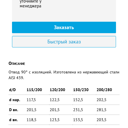
уточняйте у
менеджера
Заказать
Быстрый заказ
Описание
Отвод 90° с изоляцией. Изготовлена из нержавеющей стали
AISI 439.
d/D
115/200
120/200
150/230
200/280
d нар.
117,5
122,5
152,5
202,5
D вн.
201,5
201,5
231,5
281,5
d вн.
118,5
123,5
153,5
203,5