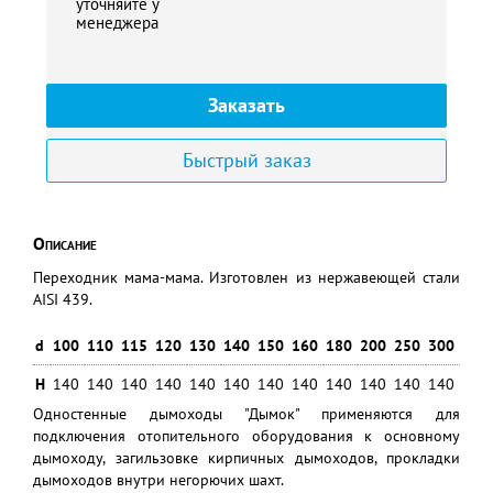
уточняйте у
менеджера
Заказать
Быстрый заказ
Описание
Переходник мама-мама. Изготовлен из нержавеющей стали
AISI 439.
d
100
110
115
120
130
140
150
160
180
200
250
300
H
140
140
140
140
140
140
140
140
140
140
140
140
Одностенные дымоходы "Дымок" применяются для
подключения отопительного оборудования к основному
дымоходу, загильзовке кирпичных дымоходов, прокладки
дымоходов внутри негорючих шахт.