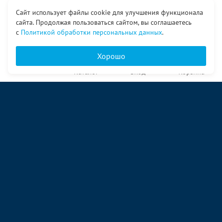
Сайт использует файлы cookie для улучшения функционала
сайта. Продолжая пользоваться сайтом, вы соглашаетесь
с
Политикой обработки персональных данных
.
Хорошо
Главная
Каталог
Вход
Корзина
О компании
Услуги
Контакты
© ООО «Ангор», 1998—2026
ул. Народная, 18
09:00 – 17:00 пн-пт
09:00 – 14:00 сб
ул. Аккумуляторная 1 стр. 2
09:00 – 17:00 пн-пт
09:00 – 14:00 сб