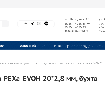
ул. Народная, 18
ул. 
09:00 – 17:00 пн-пт
09:0
09:00 – 14:00 сб
09:0
magazin@angor.ru
maga
ие
Водоснабжение
Инженерное оборудование и 
е и канализация
Трубы из сшитого полиэтилена VARMEG
а PEXa-EVOH 20*2,8 мм, бухта