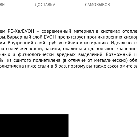
ВЫ
ДОСТАВКА
САМОВЫВОЗ
ем PE-Xa/EVOH – современный материал в системах отопл
вы. Барьерный слой EVOH препятствует проникновению кисло
и. Внутренний слой труб устойчив к истиранию. Идеально г
ю солей жесткости, накипи, окалины и т.д. Большое значение
сичных и физиологически вредных выделений. Возможный 
бы из сшитого полиэтилена (в отличие от металлических) об
иэтилена ниже стали в 8 раз, поэтому вы также сэкономите з