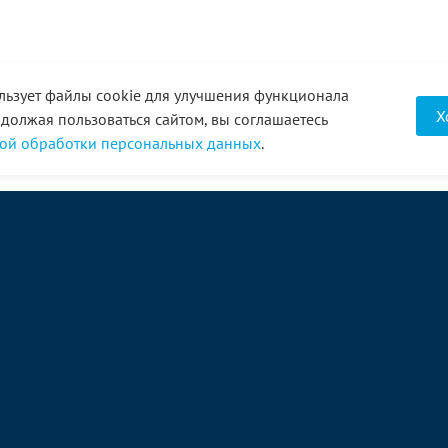
льзует файлы cookie для улучшения функционала
Х
одолжая пользоваться сайтом, вы соглашаетесь
ой обработки персональных данных
.
О компании
Услуги
Акции
Доставка
Новости
Реквизиты
Оплата
Статьи
Отзывы
Справочник
Партнеры
Фотогалерея
Вакансии
Видео
Виртуальный тур
8 (3452) 68-43-43
Связаться с нами →