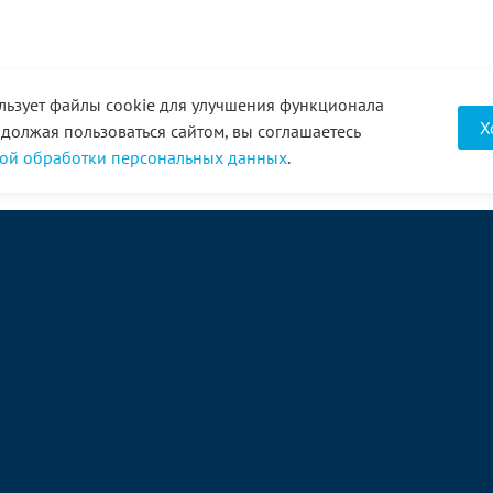
льзует файлы cookie для улучшения функционала
Х
одолжая пользоваться сайтом, вы соглашаетесь
ой обработки персональных данных
.
О компании
Услуги
Акции
Доставка
Новости
Реквизиты
Оплата
Статьи
Отзывы
Справочник
Партнеры
Фотогалерея
Вакансии
Видео
Виртуальный тур
8 (3452) 68-43-43
Связаться с нами →