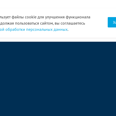
льзует файлы cookie для улучшения функционала
Х
одолжая пользоваться сайтом, вы соглашаетесь
ой обработки персональных данных
.
О компании
Услуги
Акции
Доставка
Новости
Реквизиты
Оплата
Статьи
Отзывы
Справочник
Партнеры
Фотогалерея
Вакансии
Видео
Виртуальный тур
8 (3452) 68-43-43
Связаться с нами →
Диспетчер:
+7(961)210-0848