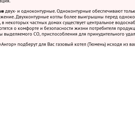
ация.
ые
двух- и одноконтурные. Одноконтурные обеспечивают толь
жение. Двухконтурные котлы более выигрышны перед однокон
р, в некоторых частных домах существует центральное водоснаб
тятся о комфорте и безопасности жизни потребителя продукци
ры выделяемого СО, приспособления для принудительного удал
гор» подберут для Вас газовый котел (Тюмень) исходя из ва