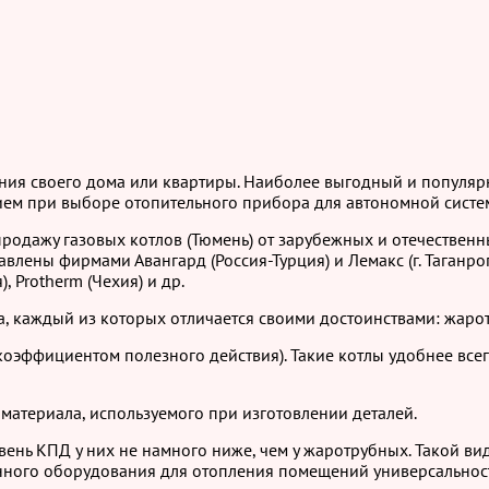
ния своего дома или квартиры. Наиболее выгодный и популярн
ием при выборе отопительного прибора для автономной систе
одажу газовых котлов (Тюмень) от зарубежных и отечественны
влены фирмами Авангард (Россия-Турция) и Лемакс (г. Таганро
, Protherm (Чехия) и др.
а, каждый из которых отличается своими достоинствами: жарот
эффициентом полезного действия). Такие котлы удобнее всег
 материала, используемого при изготовлении деталей.
ень КПД у них не намного ниже, чем у жаротрубных. Такой вид
нного оборудования для отопления помещений универсальность