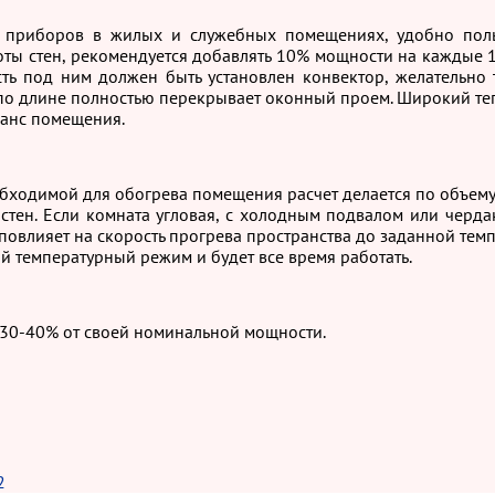
 приборов в жилых и служебных помещениях, удобно поль
ысоты стен, рекомендуется добавлять 10% мощности на каждые
ть под ним должен быть установлен конвектор, желательно 
о длине полностью перекрывает оконный проем. Широкий теп
анс помещения.
ходимой для обогрева помещения расчет делается по объему п
стен. Если комната угловая, с холодным подвалом или черд
повлияет на скорость прогрева пространства до заданной темп
ый температурный режим и будет все время работать.
 30-40% от своей номинальной мощности.
2