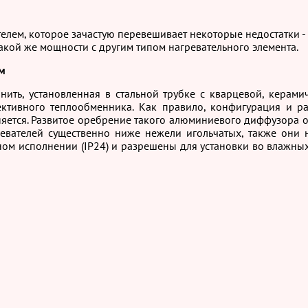
елем, которое зачастую перевешивает некоторые недостатки - 
такой же мощности с другим типом нагревательного элемента.
м
 нить, установленная в стальной трубке с кварцевой, керам
ктивного теплообменника. Как правило, конфигурация и 
няется. Развитое оребрение такого алюминиевого диффузора 
ревателей существенно ниже нежели игольчатых, также они
м исполнении (IP24) и разрешены для установки во влажных