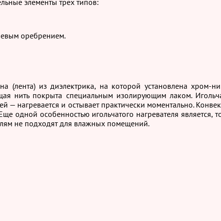
льные элементы трех типов:
иевым оребрением.
ина (лента) из диэлектрика, на которой установлена хром-
ящая нить покрыта специальным изолирующим лаком. Игольча
й — нагревается и остывает практически моментально. Конве
 Еще одной особенностью игольчатого нагревателя является, т
телям не подходят для влажных помещений.