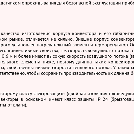
) датчиком опрокидывания для безопасной эксплуатации приб
 качество изготовления корпуса конвектора и его габарит
ком рынке, отличается не сильно. Внешне корпус конвектор
рого установлен нагревательный элемент и терморегулятор. Ос
его конвективные свойства, т.е. скорость воздушного потока,
- 0,6 м и более имеют высокую скорость воздушного потока (за
ательного элемента ниже, поэтому длинна таких конвектор
 м, свойственны низкие скорости теплового потока. У таких 
тветственно, чтобы сохранить производительность их длинна бо
торому классу электрозащиты (двойная изоляция токоведущих 
конвекторы в основном имеют класс защиты IP 24 (брызгоз
ты от влаги).