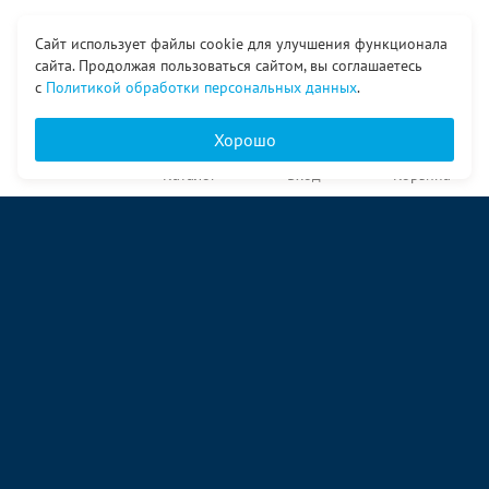
Сайт использует файлы cookie для улучшения функционала
сайта. Продолжая пользоваться сайтом, вы соглашаетесь
с
Политикой обработки персональных данных
.
Хорошо
Главная
Каталог
Вход
Корзина
О компании
Услуги
Контакты
© ООО «Ангор», 1998—2026
ул. Народная, 18
09:00 – 17:00 пн-пт
09:00 – 14:00 сб
ул. Аккумуляторная 1 стр. 2
09:00 – 17:00 пн-пт
09:00 – 14:00 сб