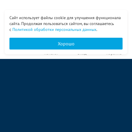
Сайт использует файлы cookie для улучшения функционала
сайта. Продолжая пользоваться сайтом, вы соглашаетесь
с
Политикой обработки персональных данных
.
Хорошо
Главная
Каталог
Вход
Корзина
О компании
Услуги
Контакты
© ООО «Ангор», 1998—2026
ул. Народная, 18
09:00 – 17:00 пн-пт
09:00 – 14:00 сб
ул. Аккумуляторная 1 стр. 2
09:00 – 17:00 пн-пт