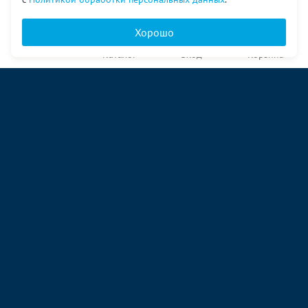
Хорошо
Главная
Каталог
Вход
Корзина
О компании
Услуги
Контакты
© ООО «Ангор», 1998—2026
ул. Народная, 18
09:00 – 17:00 пн-пт
09:00 – 14:00 сб
ул. Аккумуляторная 1 стр. 2
09:00 – 17:00 пн-пт
09:00 – 14:00 сб
ул. Энергетиков, 96
09:00 – 17:00 пн-пт
09:00 – 14:00 сб