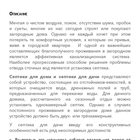
Описание
Мечтая о чистом воздухе, покое, отсутствии шума, пробок
и суеты, многие из нас сегодня строят или покупают
загородные дома. Однако не каждый хочет при этом
потерять те комфортные условия, к которым он привык,
живя в городской квартире. И одной из важнейших
составляющих благополучного проживания в загородном
является эффективная канализационная система.
Наиболее прогрессивным способом решения проблемы
отвода сточных вод является установка септика.
Септики для дома
и септики для дачи
представляют
собой устройство, состоящее из отстойников-емкостей, в
которых очищается вода, дренажных полей и труб,
предназначенных для перекачки воды. Для дачного
домика, рассчитанного на сезонный отдых можно
установить однокамерный септик. Однако в случаях
постоянного проживания в загородном доме данное
устройство должно быть двух- или трёхкамерным.
У септика для дачи ввиду его конструктивных
особенностей есть ряд неоспоримых достоинств:
Во-первых, его установка избавит владельцев домов от