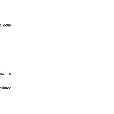
о если
ться в
нейшее