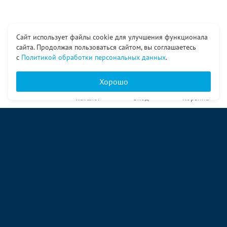
Сайт использует файлы cookie для улучшения функционала
сайта. Продолжая пользоваться сайтом, вы соглашаетесь
с
Политикой обработки персональных данных
.
Хорошо
Главная
Каталог
Вход
Корзина
О компании
Услуги
Контакты
© ООО «Ангор», 1998—2026
ул. Народная, 18
09:00 – 17:00 пн-пт
09:00 – 14:00 сб
ул. Аккумуляторная 1 стр. 2