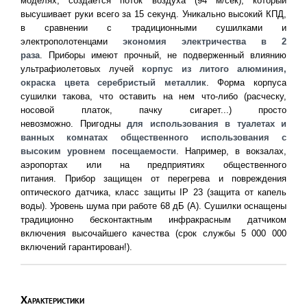
моделях, создается поток воздуха (94 м/сек), который
высушивает руки всего за 15 секунд. Уникально высокий КПД,
в сравнении с традиционными сушилками и
электрополотенцами
экономия электричества в 2
раза
.
Приборы имеют прочный, не подверженный влиянию
ультрафиолетовых лучей
корпус из литого алюминия,
окраска цвета серебристый металлик
. Форма корпуса
сушилки такова, что оставить на нем что-либо (расческу,
носовой платок, пачку сигарет...) просто
невозможно.
Пригодны
для использования в туалетах и
ванных комнатах общественного использования с
высоким уровнем посещаемости
. Например, в вокзалах,
аэропортах или на предприятиях общественного
питания.
Прибор защищен от перегрева и повреждения
оптического датчика, класс защиты IP 23 (защита от капель
воды). Уровень шума при работе 68 дБ (А). Сушилки оснащены
традиционно бесконтактным инфракрасным датчиком
включения высочайшего качества (срок службы 5 000 000
включений гарантирован!).
Характеристики