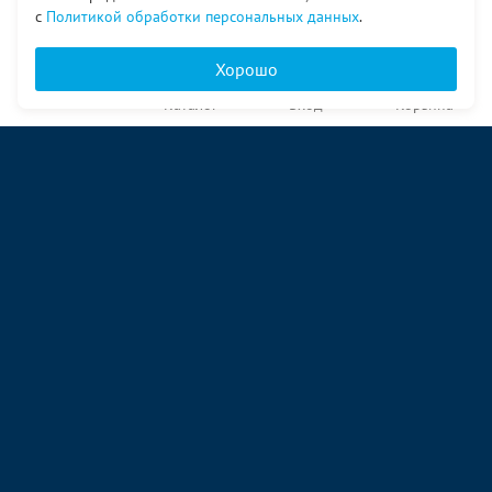
с
Политикой обработки персональных данных
.
Хорошо
Главная
Каталог
Вход
Корзина
О компании
Услуги
Контакты
© ООО «Ангор», 1998—2026
ул. Народная, 18
09:00 – 17:00 пн-пт
09:00 – 14:00 сб
ул. Аккумуляторная 1 стр. 2
09:00 – 17:00 пн-пт
09:00 – 14:00 сб
ул. Энергетиков, 96
09:00 – 17:00 пн-пт